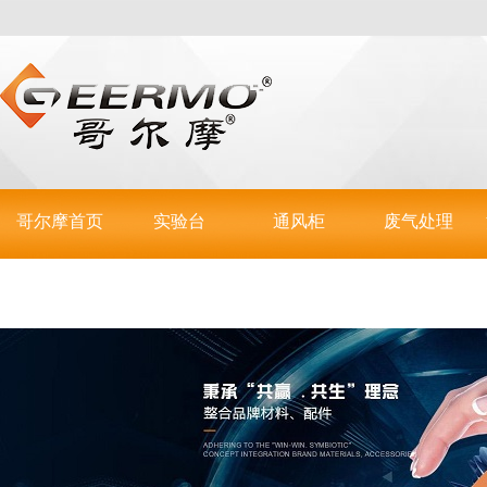
哥尔摩首页
实验台
通风柜
废气处理
联系哥尔摩
实验室操作台
步入式通风柜
活性炭吸附箱
实验室仪器台
通风罩
酸雾喷淋塔
不锈钢台
全钢通风柜
等离子光照箱