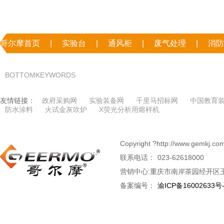
哥尔摩首页
|
实验台
|
通风柜
|
废气处理
|
消防
|
联系哥尔摩
BOTTOMKEYWORDS
友情链接：
政府采购网
实验装备网
千里马招标网
中国教育
防水涂料
火试金灰吹炉
X荧光分析用熔样机
Copyright ?http://www.g
联系电话：
023-62618000
营销中心:重庆市南岸茶园经开区玉
备案编号：
渝ICP备16002633号