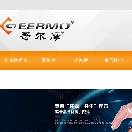
哥尔摩首页
实验台
通风柜
废气处理
联系哥尔摩
实验室操作台
步入式通风柜
活性炭吸附箱
实验室仪器台
通风罩
酸雾喷淋塔
不锈钢台
全钢通风柜
等离子光照箱