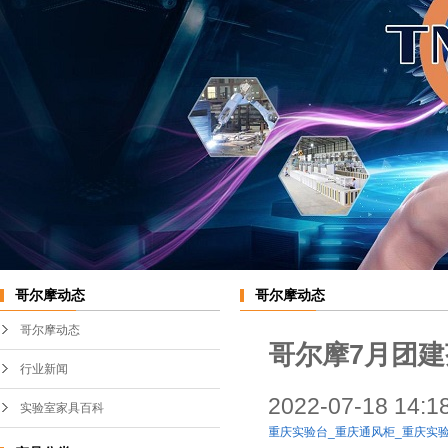
实验室中央台
不锈钢通风柜
实验室边台
PP通风柜
桌上型通风橱
变频系统
哥尔摩动态
哥尔摩动态
哥尔摩动态
哥尔摩7月团
行业新闻
2022-07-18 14:
实验室家具百科
重庆实验台_重庆通风柜_重庆实