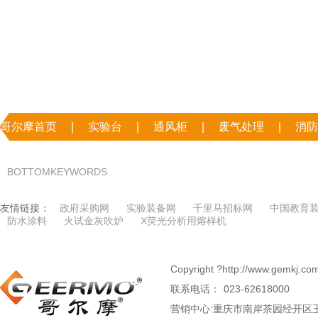
哥尔摩首页
|
实验台
|
通风柜
|
废气处理
|
消防
|
联系哥尔摩
BOTTOMKEYWORDS
友情链接：
政府采购网
实验装备网
千里马招标网
中国教育
防水涂料
火试金灰吹炉
X荧光分析用熔样机
Copyright ?http://www.g
联系电话：
023-62618000
营销中心:重庆市南岸茶园经开区玉