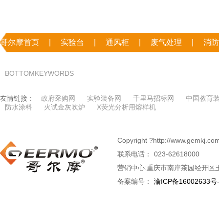
哥尔摩首页
|
实验台
|
通风柜
|
废气处理
|
消防
|
联系哥尔摩
BOTTOMKEYWORDS
友情链接：
政府采购网
实验装备网
千里马招标网
中国教育
防水涂料
火试金灰吹炉
X荧光分析用熔样机
Copyright ?http://www.g
联系电话：
023-62618000
营销中心:重庆市南岸茶园经开区玉
备案编号：
渝ICP备16002633号