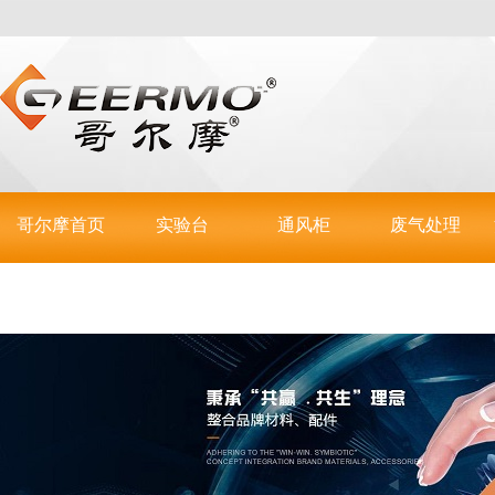
哥尔摩首页
实验台
通风柜
废气处理
联系哥尔摩
实验室操作台
步入式通风柜
活性炭吸附箱
实验室仪器台
通风罩
酸雾喷淋塔
不锈钢台
全钢通风柜
等离子光照箱